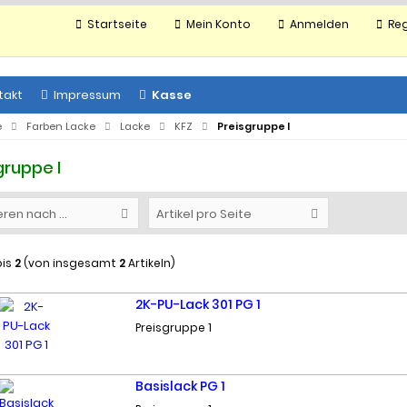
Startseite
Mein Konto
Anmelden
Reg
takt
Impressum
Kasse
e
Farben Lacke
Lacke
KFZ
Preisgruppe I
gruppe I
eren nach ...
Artikel pro Seite
is
2
(von insgesamt
2
Artikeln)
2K-PU-Lack 301 PG 1
Preisgruppe 1
Basislack PG 1