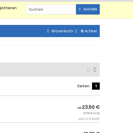
istrieren
SUCHEN
Warenkorb
0
Artikel
Seiten:
1
23,50 €
ab
23,50 € je kg
exkl. 20 % MwSt.