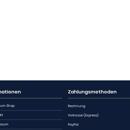
mationen
Zahlungsmethoden
 zum Shop
Rechnung
kt
Vorkasse (Express)
essum
PayPal