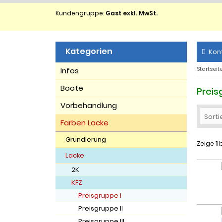
Kundengruppe:
Gast exkl. MwSt.
Kategorien
Kon
Startseit
Infos
Boote
Preis
Vorbehandlung
Sorti
Farben Lacke
Grundierung
Zeige
1
b
Lacke
2K
KFZ
Preisgruppe I
Preisgruppe II
Preisgruppe III