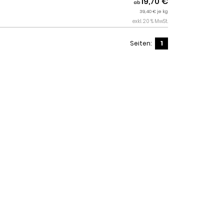
19,70 €
ab
39,40 € je kg
exkl. 20 % MwSt.
Seiten:
1