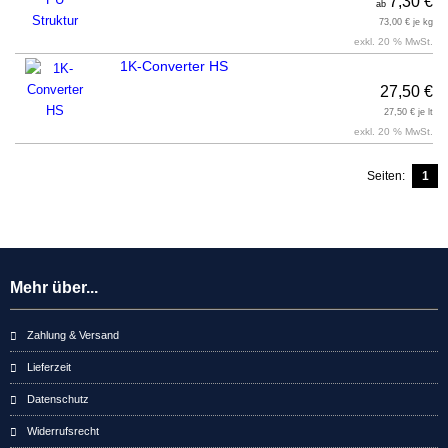
7,30 €
ab
73,00 € je kg
exkl. 20 % MwSt.
1K-Converter HS
27,50 €
27,50 € je lt
exkl. 20 % MwSt.
Seiten:
1
Mehr über...
Zahlung & Versand
Lieferzeit
Datenschutz
Widerrufsrecht