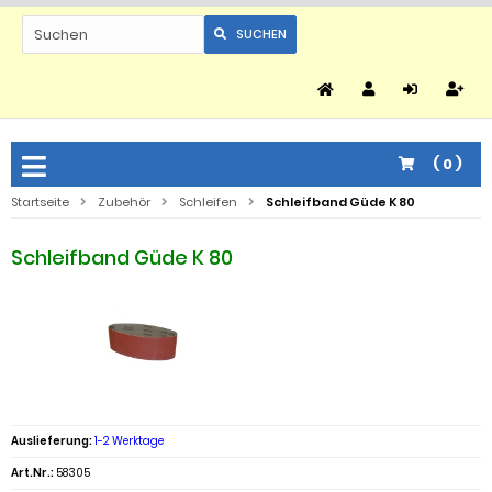
SUCHEN
(
0
)
Startseite
Zubehör
Schleifen
Schleifband Güde K 80
Schleifband Güde K 80
Auslieferung:
1-2 Werktage
Art.Nr.:
58305