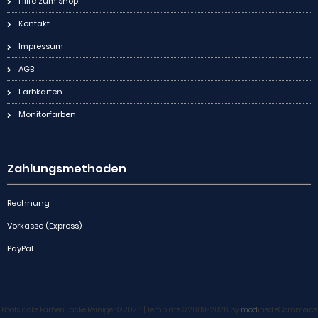
Hilfe zum Shop
Kontakt
Impressum
AGB
Farbkarten
Monitorfarben
Zahlungsmethoden
Rechnung
Vorkasse (Express)
PayPal
Bootslacke Farben Lacke Reiniger © 2026 | Template © 2009-2026 by
mod
ified eCommerce