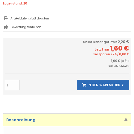
Lagerstand: 20
Artikeldatenblatt drucken
Bewertung schreiben
2,20 €
Unser bisheriger Preis
1,60 €
Jetzt nur
Sie sparen 27% / 0,60 €
1,60 € je Stk
exkl. 20 % MwSt.
IN DEN WARENKORB
Beschreibung