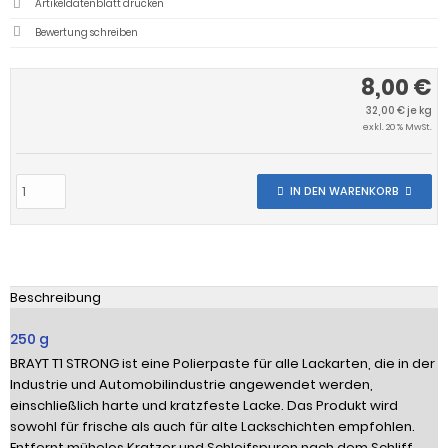
Artikeldatenblatt drucken
Bewertung schreiben
8,00 €
32,00 € je kg
exkl. 20 % MwSt.
IN DEN WARENKORB
Beschreibung
250 g
BRAYT T1 STRONG ist eine Polierpaste für alle Lackarten, die in der
Industrie und Automobilindustrie angewendet werden,
einschließlich harte und kratzfeste Lacke. Das Produkt wird
sowohl für frische als auch für alte Lackschichten empfohlen.
Entfernt mühelos Kratzer und Schleifspuren nach dem Schliff